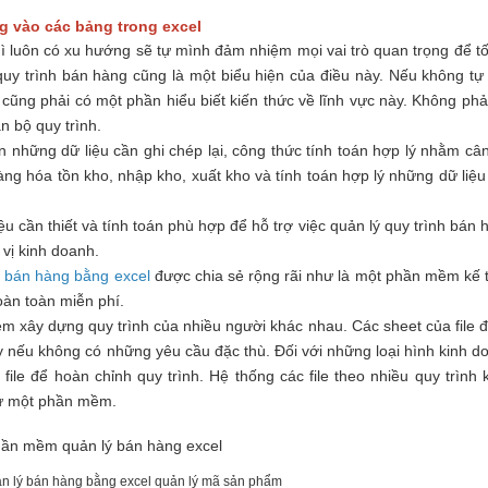
g vào các bảng trong excel
hì luôn có xu hướng sẽ tự mình đảm nhiệm mọi vai trò quan trọng để tố
quy trình bán hàng cũng là một biểu hiện của điều này. Nếu không tự
 cũng phải có một phần hiểu biết kiến thức về lĩnh vực này. Không phải
n bộ quy trình.
n những dữ liệu cần ghi chép lại, công thức tính toán hợp lý nhằm cân
àng hóa tồn kho, nhập kho, xuất kho và tính toán hợp lý những dữ liệu
ệu cần thiết và tính toán phù hợp để hỗ trợ việc quản lý quy trình bán 
 vị kinh doanh.
n bán hàng bằng excel
được chia sẻ rộng rãi như là một phần mềm kế 
àn toàn miễn phí.
iệm xây dựng quy trình của nhiều người khác nhau. Các sheet của file 
y nếu không có những yêu cầu đặc thù. Đối với những loại hình kinh d
 file để hoàn chỉnh quy trình. Hệ thống các file theo nhiều quy trình 
hư một phần mềm.
 lý bán hàng bằng excel quản lý mã sản phẩm