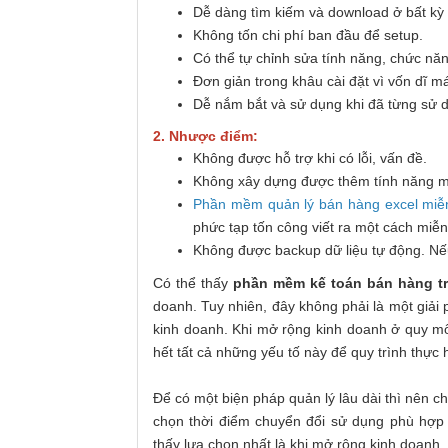
Dễ dàng tìm kiếm và download ở bất kỳ 
Không tốn chi phí ban đầu để setup.
Có thể tự chỉnh sửa tính năng, chức nă
Đơn giản trong khâu cài đặt vì vốn dĩ m
Dễ nắm bắt và sử dụng khi đã từng sử 
2. Nhược điểm:
Không được hỗ trợ khi có lỗi, vấn đề.
Không xây dựng được thêm tính năng mớ
Phần mềm quản lý bán hàng excel miễ
phức tạp tốn công viết ra một cách miễn
Không được backup dữ liệu tự động. Nếu 
Có thể thấy
phần mềm kế toán bán hàng tr
doanh. Tuy nhiên, đây không phải là một giải
kinh doanh. Khi mở rộng kinh doanh ở quy mô
hết tất cả những yếu tố này để quy trình thực
Để có một biện pháp quản lý lâu dài thì nên 
chọn thời điểm chuyển đổi sử dụng phù hợp 
thấy lựa chọn nhất là khi mở rộng kinh doanh.