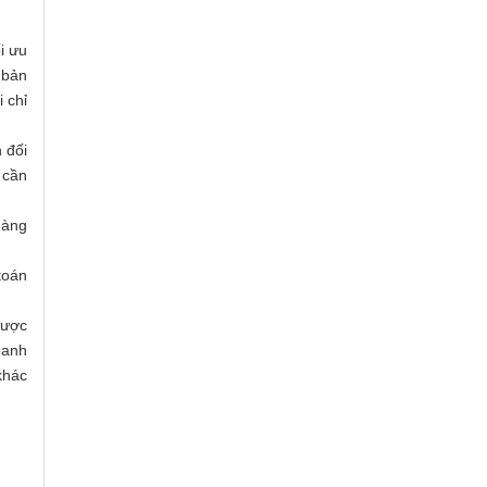
i ưu
 bản
 chỉ
 đối
 cần
hàng
toán
được
oanh
khác