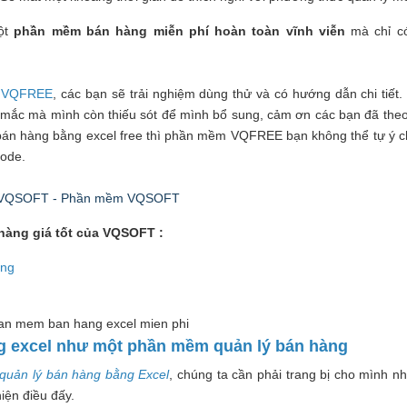
ột
phần mềm bán hàng miễn phí hoàn toàn vĩnh viễn
mà chỉ có
n VQFREE
, các bạn sẽ trải nghiệm dùng thử và có hướng dẫn chi tiết.
mắc mà mình còn thiếu sót để mình bổ sung, cảm ơn các bạn đã theo
án hàng bằng excel free thì phần mềm VQFREE bạn không thể tự ý c
code.
hí VQSOFT - Phần mềm VQSOFT
àng giá tốt của VQSOFT :
àng
ụng excel như một phần mềm quản lý bán hàng
uản lý bán hàng bằng Excel
, chúng ta cần phải trang bị cho mình n
iện điều đấy.