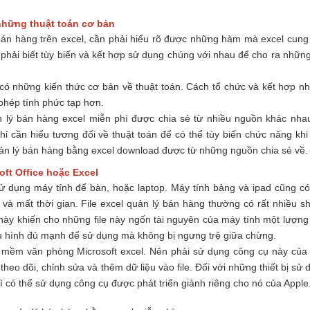
 những thuật toán cơ bản
n hàng trên excel, cần phải hiểu rõ được những hàm mà excel cung
 phải biết tùy biến và kết hợp sử dụng chúng với nhau để cho ra những
có những kiến thức cơ bản về thuật toán. Cách tổ chức và kết hợp n
phép tính phức tạp hơn.
lý bán hàng excel miễn phí được chia sẻ từ nhiều nguồn khác nhau
ỉ cần hiểu tương đối về thuật toán để có thể tùy biến chức năng khi
uản lý bán hàng bằng excel download được từ những nguồn chia sẻ về.
soft Office hoặc Excel
sử dụng máy tính để bàn, hoặc laptop. Máy tính bảng và ipad cũng có
à mất thời gian. File excel quản lý bán hàng thường có rất nhiều sh
u này khiến cho những file này ngốn tài nguyên của máy tính một lượng
ấu hình đủ mạnh để sử dụng mà không bị ngưng trệ giữa chừng.
n mềm văn phòng Microsoft excel. Nên phải sử dụng công cụ này của
theo dõi, chỉnh sửa và thêm dữ liệu vào file. Đối với những thiết bị sử 
 có thể sử dụng công cụ được phát triển giành riêng cho nó của Apple