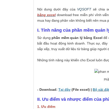
Nội dung dưới đây của
VQSOFT
sẽ chia s
bằng excel
download free miễn phí vĩnh viễn,
mua hay đang phân vân không biết nên mua 
I. Tính năng của phần mềm quản l
Sử dụng
phần mềm quản lý bằng Excel
để 
bắt đầu hoạt động kinh doanh. Thực sự, đây l
sắp xếp, truy xuất dữ liệu từ bảng giúp người
Những tính năng này khiến cho Excel luôn đ
Phầ
- Download:
Tại đây
(File excel) |
Bộ cài đ
II. Ưu điểm và nhược điểm của ph
1. Ưu điểm