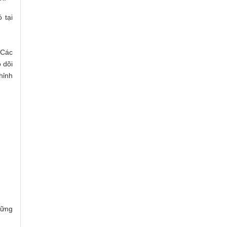
 tại
 Các
 dõi
hỉnh
hững