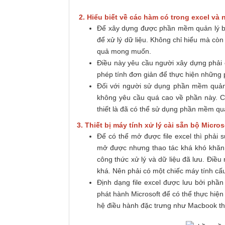
2. Hiểu biết về các hàm có trong excel và
Để xây dựng được phần mềm quản lý bá
để xử lý dữ liệu. Không chỉ hiểu mà còn
quả mong muốn.
Điều này yêu cầu người xây dựng phải 
phép tính đơn giản để thực hiện những 
Đối với người sử dụng phần mềm quản 
không yêu cầu quá cao về phần này. Ch
thiết là đã có thể sử dụng phần mềm q
3. Thiết bị máy tính xử lý cài sẵn bộ Micro
Để có thể mở được file excel thì phải 
mở được nhưng thao tác khá khó khăn v
công thức xử lý và dữ liệu đã lưu. Điề
khá. Nên phải có một chiếc máy tính c
Định dạng file excel được lưu bởi phầ
phát hành Microsoft để có thể thực hiện 
hệ điều hành đặc trưng như Macbook thì