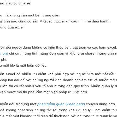
nơi nào có chia sẻ.
ng mà không cần một bên trung gian.
áy tính nào cũng có sẵn Microsoft Excel khi cấu hình hệ điều hành.
dụng qua excel.
i nếu người dùng không có kiến thức về thuật toán và các hàm excel.
n phí
chỉ có những tính năng đơn giản vì không ai share những tính 
 phí.
mất file là mất luôn dữ liệu
ên excel
có nhiều ưu điểm khá phù hợp với người vừa mới bắt đầu 
 pháp lâu dài đối với những người kinh doanh nghiêm túc và muốn mở 
 lớn thì có rất nhiều yếu tố ảnh hưởng đến quy trình. Muốn quản lý 
 hiện mượt mà thì phải cần một biện pháp ưu việt hơn.
chuyển đổi sử dụng một
phần mềm quản lý bán hàng
chuyên dụng hơn.
để không phát sinh những rắc rối trong khâu quản lý. Thời điểm th
 Sẽ mất một khoảng thời gian để thích nghi với phương thức quản lý mớ