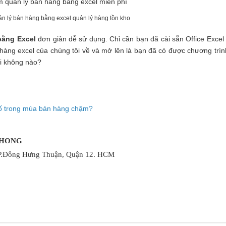
 lý bán hàng bằng excel quản lý hàng tồn kho
bằng Excel
đơn giản dễ sử dụng. Chỉ cần bạn đã cài sẵn Office Excel 
ng excel của chúng tôi về và mở lên là bạn đã có được chương trìn
ải không nào?
số trong mùa bán hàng chậm?
PHONG
 P.Đông Hưng Thuận, Quận 12.
HCM