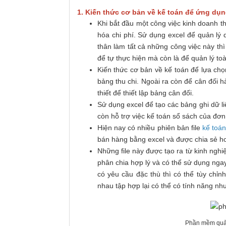
1. Kiến thức cơ bản về kế toán để ứng dụn
Khi bắt đầu một công việc kinh doanh t
hóa chi phí. Sử dụng excel để quản lý 
thân làm tất cả những công việc này thì
để tự thực hiện mà còn là để quản lý toà
Kiến thức cơ bản về kế toán để lựa chọ
bảng thu chi. Ngoài ra còn để cân đối h
thiết để thiết lập bảng cân đối.
Sử dụng excel để tạo các bảng ghi dữ li
còn hỗ trợ việc kế toán sổ sách của đơn
Hiện nay có nhiều phiên bản file
kế toá
bán hàng bằng excel và được chia sẻ ho
Những file này được tạo ra từ kinh ngh
phân chia hợp lý và có thể sử dụng nga
có yêu cầu đặc thù thì có thể tùy chỉnh
nhau tập hợp lại có thể có tính năng n
Phần mềm quản