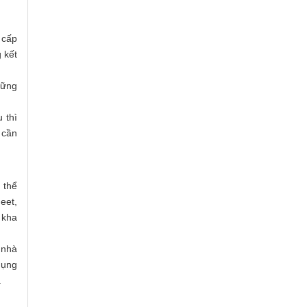
 cấp
 kết
hững
 thì
 cần
 thể
eet,
 kha
 nhà
dụng
.