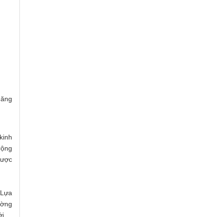
năng
kinh
rộng
được
 Lựa
ường
i.