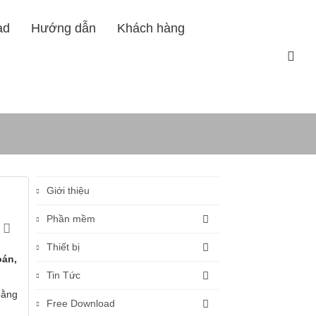
ad
Hướng dẫn
Khách hàng
Trang nhất
Tin Tức
Giới thiệu
Phần mềm
Thiết bị
oán,
Tin Tức
bằng
Free Download