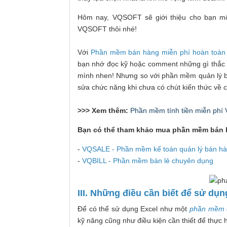
Hôm nay, VQSOFT sẽ giới thiệu cho bạn m
VQSOFT thôi nhé!
Với
Phần mềm bán hàng miễn phí hoàn toà
bạn nhớ đọc kỹ hoặc comment những gì thắc 
mình nhen! Nhưng so với phần mềm quản lý b
sửa chức năng khi chưa có chút kiến thức về 
>>> Xem thêm:
Phần mềm tính tiền miễn p
Bạn có thể tham khảo mua phần mềm bán h
-
VQSALE - Phần mềm kế toán quản lý bán h
-
VQBILL - Phần mềm bán lẻ chuyên dụng
III. Những điều cần biết để sử d
Để có thể sử dụng Excel như một
phần mềm q
kỹ năng cũng như điều kiện cần thiết để thực h