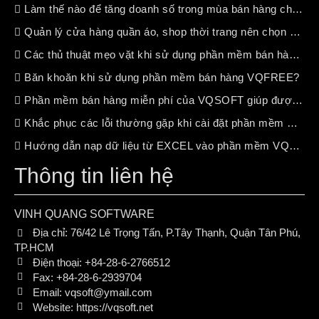
Làm thế nào để tăng doanh số trong mùa bán hàng chậm ?
Quản lý cửa hàng quần áo, shop thời trang nên chọn phần mềm bán hàng nào?
Các thủ thuật mẹo vặt khi sử dụng phần mềm bán hàng VQSOFT
Băn khoăn khi sử dụng phần mềm bán hàng VQFREE?
Phần mềm bán hàng miễn phí của VQSOFT giúp được gì cho bạn ?
Khắc phục các lỗi thường gặp khi cài đặt phần mềm VQSOFT
Hướng dẫn nạp dữ liệu từ EXCEL vào phần mềm VQSOFT
Thông tin liên hệ
VINH QUANG SOFTWARE
Địa chỉ:
76/42 Lê Trọng Tấn, P.Tây Thạnh, Quận Tân Phú,
TP.HCM
Điện thoại:
+84-28-6-2766512
Fax:
+84-28-6-2939704
Email:
vqsoft@ymail.com
Website:
https://vqsoft.net