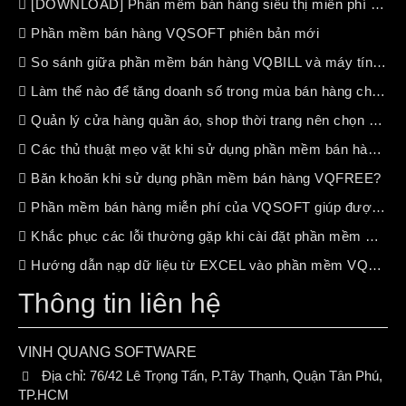
[DOWNLOAD] Phần mềm bán hàng siêu thị miễn phí (free 100%)
Phần mềm bán hàng VQSOFT phiên bản mới
So sánh giữa phần mềm bán hàng VQBILL và máy tính tiền chuyên dụng
Làm thế nào để tăng doanh số trong mùa bán hàng chậm ?
Quản lý cửa hàng quần áo, shop thời trang nên chọn phần mềm bán hàng nào?
Các thủ thuật mẹo vặt khi sử dụng phần mềm bán hàng VQSOFT
Băn khoăn khi sử dụng phần mềm bán hàng VQFREE?
Phần mềm bán hàng miễn phí của VQSOFT giúp được gì cho bạn ?
Khắc phục các lỗi thường gặp khi cài đặt phần mềm VQSOFT
Hướng dẫn nạp dữ liệu từ EXCEL vào phần mềm VQSOFT
Thông tin liên hệ
VINH QUANG SOFTWARE
Địa chỉ:
76/42 Lê Trọng Tấn, P.Tây Thạnh, Quận Tân Phú,
TP.HCM