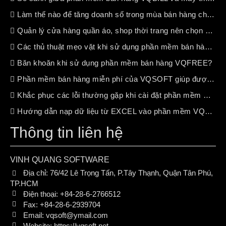
Làm thế nào để tăng doanh số trong mùa bán hàng chậm ?
Quản lý cửa hàng quần áo, shop thời trang nên chọn phần mềm bán hàng nào?
Các thủ thuật mẹo vặt khi sử dụng phần mềm bán hàng VQSOFT
Băn khoăn khi sử dụng phần mềm bán hàng VQFREE?
Phần mềm bán hàng miễn phí của VQSOFT giúp được gì cho bạn ?
Khắc phục các lỗi thường gặp khi cài đặt phần mềm VQSOFT
Hướng dẫn nạp dữ liệu từ EXCEL vào phần mềm VQSOFT
Thông tin liên hệ
VINH QUANG SOFTWARE
Địa chỉ:
76/42 Lê Trọng Tấn, P.Tây Thạnh, Quận Tân Phú,
TP.HCM
Điện thoại:
+84-28-6-2766512
Fax:
+84-28-6-2939704
Email:
vqsoft@ymail.com
Website:
https://vqsoft.net