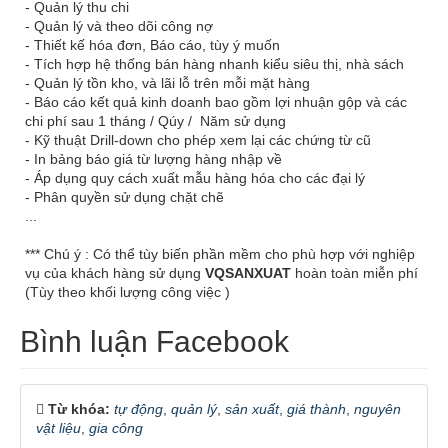
- Quản lý thu chi
- Quản lý và theo dõi công nợ
- Thiết kế hóa đơn, Báo cáo, tùy ý muốn
- Tích hợp hệ thống bán hàng nhanh kiểu siêu thị, nhà sách
- Quản lý tồn kho, và lãi lỗ trên mỗi mặt hàng
- Báo cáo kết quả kinh doanh bao gồm lợi nhuận gộp và các
chi phí sau 1 tháng / Qúy / Năm sử dụng
- Kỹ thuật Drill-down cho phép xem lại các chứng từ cũ
- In bảng báo giá từ lượng hàng nhập về
- Áp dụng quy cách xuất mẫu hàng hóa cho các đại lý
- Phân quyền sử dụng chặt chẽ
...
*** Chú ý : Có thể tùy biến phần mềm cho phù hợp với nghiệp
vụ của khách hàng sử dụng
VQSANXUAT
hoàn toàn miễn phí
(Tùy theo khối lượng công việc )
Bình luận Facebook
Từ khóa:
tự động
,
quản lý
,
sản xuất
,
giá thành
,
nguyên
vật liệu
,
gia công