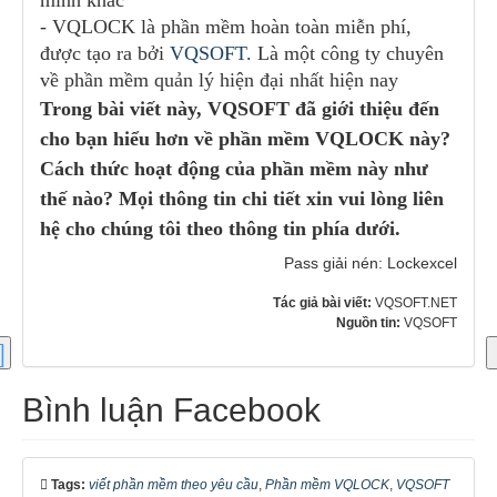
- VQLOCK là phần mềm hoàn toàn miễn phí,
được tạo ra bởi
VQSOFT
. Là một công ty chuyên
về phần mềm quản lý hiện đại nhất hiện nay
Trong bài viết này, VQSOFT đã giới thiệu đến
cho bạn hiểu hơn về phần mềm VQLOCK này?
Cách thức hoạt động của phần mềm này như
thế nào? Mọi thông tin chi tiết xin vui lòng liên
hệ cho chúng tôi theo thông tin phía dưới.
Pass giải nén: Lockexcel
Tác giả bài viết:
VQSOFT.NET
Nguồn tin:
VQSOFT
Bình luận Facebook
Tags:
viết phần mềm theo yêu cầu
,
Phần mềm VQLOCK
,
VQSOFT