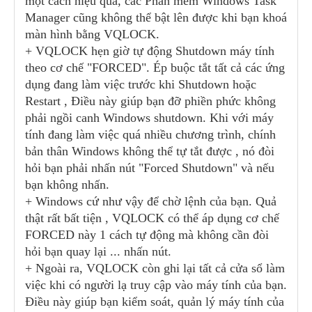
một cách hiệu quả, các Phần mềm Windows Task
Manager cũng không thể bật lên được khi bạn khoá
màn hình bằng VQLOCK.
+ VQLOCK hẹn giờ tự động Shutdown máy tính
theo cơ chế "FORCED". Ép buộc tắt tất cả các ứng
dụng đang làm việc trước khi Shutdown hoặc
Restart , Điều này giúp bạn đỡ phiền phức không
phải ngồi canh Windows shutdown. Khi với máy
tính đang làm việc quá nhiều chương trình, chính
bản thân Windows không thể tự tắt được , nó đòi
hỏi bạn phải nhấn nút "Forced Shutdown" và nếu
bạn không nhấn.
+ Windows cứ như vậy để chờ lệnh của bạn. Quả
thật rất bất tiện , VQLOCK có thể áp dụng cơ chế
FORCED này 1 cách tự động mà không cần đòi
hỏi bạn quay lại ... nhấn nút.
+ Ngoài ra, VQLOCK còn ghi lại tất cả cửa sổ làm
việc khi có người lạ truy cập vào máy tính của bạn.
Điều này giúp bạn kiểm soát, quản lý máy tính của