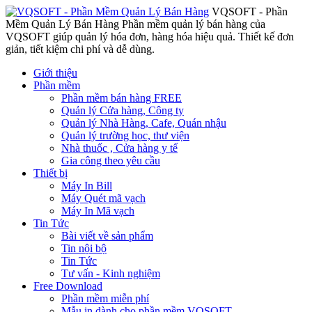
VQSOFT - Phần
Mềm Quản Lý Bán Hàng
Phần mềm quản lý bán hàng của
VQSOFT giúp quản lý hóa đơn, hàng hóa hiệu quả. Thiết kế đơn
giản, tiết kiệm chi phí và dễ dùng.
Giới thiệu
Phần mềm
Phần mềm bán hàng FREE
Quản lý Cửa hàng, Công ty
Quản lý Nhà Hàng, Cafe, Quán nhậu
Quản lý trường học, thư viện
Nhà thuốc , Cửa hàng y tế
Gia công theo yêu cầu
Thiết bị
Máy In Bill
Máy Quét mã vạch
Máy In Mã vạch
Tin Tức
Bài viết về sản phẩm
Tin nội bộ
Tin Tức
Tư vấn - Kinh nghiệm
Free Download
Phần mềm miễn phí
Mẫu in dành cho phần mềm VQSOFT