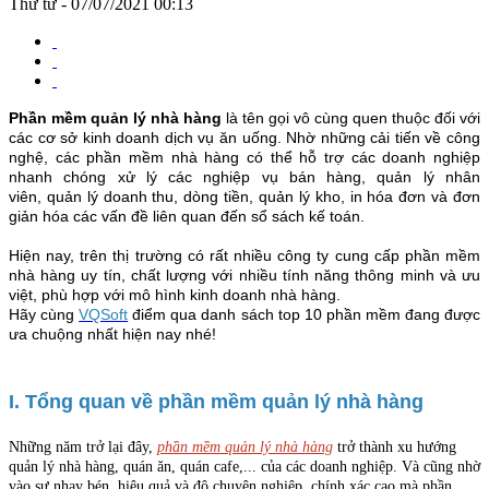
Thứ tư - 07/07/2021 00:13
Phần mềm quản lý nhà hàng
là tên gọi vô cùng quen thuộc đối với
các cơ sở kinh doanh dịch vụ ăn uống. Nhờ những cải tiến về công
nghệ, các phần mềm nhà hàng có thể hỗ trợ các doanh nghiệp
nhanh chóng xử lý các nghiệp vụ bán hàng, quản lý nhân
viên, quản lý doanh thu, dòng tiền, quản lý kho, in hóa đơn và đơn
giản hóa các vấn đề liên quan đến sổ sách kế toán.
Hiện nay, trên thị trường có rất nhiều công ty cung cấp phần mềm
nhà hàng uy tín, chất lượng với nhiều tính năng thông minh và ưu
việt, phù hợp với mô hình kinh doanh nhà hàng.
Hãy cùng
VQSoft
điểm qua danh sách top 10 phần mềm đang được
ưa chuộng nhất hiện nay nhé!
I. Tổng quan về phần mềm quản lý nhà hàng
Những năm trở lại đây,
phần mềm quản lý nhà hàng
trở thành xu hướng
quản lý nhà hàng, quán ăn, quán cafe,... của các doanh nghiệp. Và cũng nhờ
vào sự nhạy bén, hiệu quả và độ chuyên nghiệp, chính xác cao mà phần