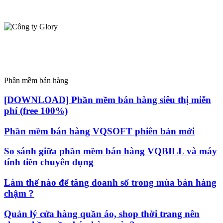
Phần mềm bán hàng
[DOWNLOAD] Phần mềm bán hàng siêu thị miễn
phí (free 100%)
Phần mềm bán hàng VQSOFT phiên bản mới
So sánh giữa phần mềm bán hàng VQBILL và máy
tính tiền chuyên dụng
Làm thế nào để tăng doanh số trong mùa bán hàng
chậm ?
Quản lý cửa hàng quần áo, shop thời trang nên