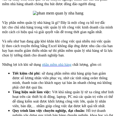
mềm nhà hàng nhanh chóng thu hút được đông đảo người dùng.
Vậy phần mềm quản lý nhà hàng là gì? Đây là một công cụ hỗ trợ đắc
lực cho chủ nhà hàng trong việc quản lý tốt công việc kinh doanh của mình
một cách có hiệu quả và giải quyết vấn đề trong thời gian ngắn nhất.
Và nếu như bạn đang gặp khó khăn khi công việc quá nhiều mà việc quản
lý theo cách truyền thống bằng Excel không đáp ứng được nhu cầu của bạn
hay bạn muốn giảm thiểu nhân sự thì phần mềm quản lý nhà hàng sẽ là lựa
chọn lý tưởng dành cho doanh nghiệp bạn.
Những lợi ích khi sử dụng
phần mềm nhà hàng
chất lượng, gồm có:
Tiết kiệm chi phí:
sử dụng phần mềm nhà hàng giúp bạn giảm
được số lượng nhân viên phục vụ, nhờ các tính năng order thông
minh, thanh toán cho khách ngay tại bàn ăn nhanh chóng mà không
phải chờ đợi quá lâu.
Tăng hiệu suất làm việc:
Với khả năng quản lý từ xa cũng như linh
hoạt trên các thiết bị di động, laptop, PC mà các quản trị viên có thể
dễ dàng kiểm soát được khối lượng công việc lớn, quản lý nhân
viên, bàn đặt,... nhằm giúp công việc đạt được kết quả tốt nhất.
Quy trình làm việc chuyên nghiệp, đạt chuẩn:
Hỗ trợ doanh
nghiệp xây dựng quy trình bán hàng chuyên nghiệp, khoa học và đạt