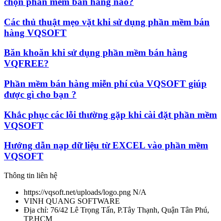
chọn phần mềm bán hàng nào?
Các thủ thuật mẹo vặt khi sử dụng phần mềm bán
hàng VQSOFT
Băn khoăn khi sử dụng phần mềm bán hàng
VQFREE?
Phần mềm bán hàng miễn phí của VQSOFT giúp
được gì cho bạn ?
Khắc phục các lỗi thường gặp khi cài đặt phần mềm
VQSOFT
Hướng dẫn nạp dữ liệu từ EXCEL vào phần mềm
VQSOFT
Thông tin liên hệ
https://vqsoft.net/uploads/logo.png
N/A
VINH QUANG SOFTWARE
Địa chỉ:
76/42 Lê Trọng Tấn, P.Tây Thạnh, Quận Tân Phú,
TP.HCM