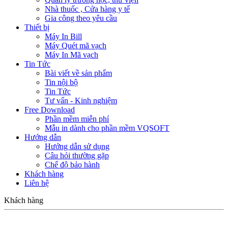
Nhà thuốc , Cửa hàng y tế
Gia công theo yêu cầu
Thiết bị
Máy In Bill
Máy Quét mã vạch
Máy In Mã vạch
Tin Tức
Bài viết về sản phẩm
Tin nội bộ
Tin Tức
Tư vấn - Kinh nghiệm
Free Download
Phần mềm miễn phí
Mẫu in dành cho phần mềm VQSOFT
Hướng dẫn
Hướng dẫn sử dụng
Câu hỏi thường gặp
Chế độ bảo hành
Khách hàng
Liên hệ
Khách hàng