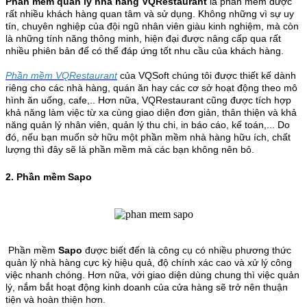
Phần mềm quản lý nhà hàng VQRestaurant
là phần mềm được
rất nhiều khách hàng quan tâm và sử dụng. Không những vì sự uy
tín, chuyên nghiệp của đội ngũ nhân viên giàu kinh nghiệm, mà còn
là những tính năng thông minh, hiện đại được nâng cấp qua rất
nhiều phiên bản để có thể đáp ứng tốt nhu cầu của khách hàng.
Phần mềm VQRestaurant
của VQSoft chúng tôi được thiết kế dành
riêng cho các nhà hàng, quán ăn hay các cơ sở hoạt động theo mô
hình ăn uống, cafe,.. Hơn nữa, VQRestaurant cũng được tích hợp
khả năng làm việc từ xa cùng giao diện đơn giản, thân thiện và khả
năng quản lý nhân viên, quản lý thu chi, in báo cáo, kế toán,... Do
đó, nếu bạn muốn sở hữu một phần mềm nhà hàng hữu ích, chất
lượng thì đây sẽ là phần mềm mà các bạn không nên bỏ.
2. Phần mềm Sapo
Phần mềm
Sapo
được biết đến là công cụ có nhiều phương thức
quản lý nhà hàng cực kỳ hiệu quả, độ chính xác cao và xử lý công
việc nhanh chóng. Hơn nữa, với giao diện dùng chung thì việc quản
lý, nắm bắt hoạt động kinh doanh của cửa hàng sẽ trở nên thuận
tiện và hoàn thiện hơn.