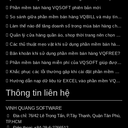
Phần mềm bán hàng VQSOFT phiên bản mới
So sánh giữa phần mềm bán hàng VQBILL và máy tính tiền chuyên dụng
Làm thế nào để tăng doanh số trong mùa bán hàng chậm ?
Quản lý cửa hàng quần áo, shop thời trang nên chọn phần mềm bán hàng nào?
Các thủ thuật mẹo vặt khi sử dụng phần mềm bán hàng VQSOFT
Băn khoăn khi sử dụng phần mềm bán hàng VQFREE?
Phần mềm bán hàng miễn phí của VQSOFT giúp được gì cho bạn ?
Khắc phục các lỗi thường gặp khi cài đặt phần mềm VQSOFT
Hướng dẫn nạp dữ liệu từ EXCEL vào phần mềm VQSOFT
Thông tin liên hệ
VINH QUANG SOFTWARE
Địa chỉ:
76/42 Lê Trọng Tấn, P.Tây Thạnh, Quận Tân Phú,
TP.HCM
Điện thoại:
+84-28-6-2766512