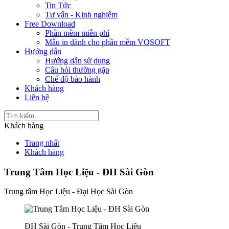
Tin Tức
Tư vấn - Kinh nghiệm
Free Download
Phần mềm miễn phí
Mẫu in dành cho phần mềm VQSOFT
Hướng dẫn
Hướng dẫn sử dụng
Câu hỏi thường gặp
Chế độ bảo hành
Khách hàng
Liên hệ
Khách hàng
Trang nhất
Khách hàng
Trung Tâm Học Liệu - ĐH Sài Gòn
Trung tâm Học Liệu - Đại Học Sài Gòn
ĐH Sài Gòn - Trung Tâm Học Liệu