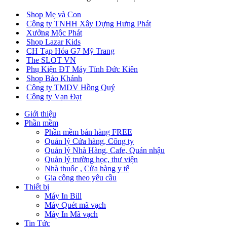
Shop Mẹ và Con
Công ty TNHH Xây Dựng Hưng Phát
Xưởng Mộc Phát
Shop Lazar Kids
CH Tạp Hóa G7 Mỹ Trang
The SLOT VN
Phụ Kiện ĐT Máy Tính Đức Kiên
Shop Bảo Khánh
Công ty TMDV Hồng Quý
Công ty Vạn Đạt
Giới thiệu
Phần mềm
Phần mềm bán hàng FREE
Quản lý Cửa hàng, Công ty
Quản lý Nhà Hàng, Cafe, Quán nhậu
Quản lý trường học, thư viện
Nhà thuốc , Cửa hàng y tế
Gia công theo yêu cầu
Thiết bị
Máy In Bill
Máy Quét mã vạch
Máy In Mã vạch
Tin Tức