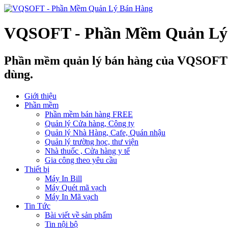
VQSOFT - Phần Mềm Quản Lý
Phần mềm quản lý bán hàng của VQSOFT giú
dùng.
Giới thiệu
Phần mềm
Phần mềm bán hàng FREE
Quản lý Cửa hàng, Công ty
Quản lý Nhà Hàng, Cafe, Quán nhậu
Quản lý trường học, thư viện
Nhà thuốc , Cửa hàng y tế
Gia công theo yêu cầu
Thiết bị
Máy In Bill
Máy Quét mã vạch
Máy In Mã vạch
Tin Tức
Bài viết về sản phẩm
Tin nội bộ