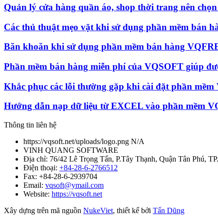
Quản lý cửa hàng quần áo, shop thời trang nên ch
Các thủ thuật mẹo vặt khi sử dụng phần mềm bán
Băn khoăn khi sử dụng phần mềm bán hàng VQFR
Phần mềm bán hàng miễn phí của VQSOFT giúp đượ
Khắc phục các lỗi thường gặp khi cài đặt phần m
Hướng dẫn nạp dữ liệu từ EXCEL vào phần mềm 
Thông tin liên hệ
https://vqsoft.net/uploads/logo.png
N/A
VINH QUANG SOFTWARE
Địa chỉ:
76/42 Lê Trọng Tấn, P.Tây Thạnh, Quận Tân Phú, 
Điện thoại:
+84-28-6-2766512
Fax:
+84-28-6-2939704
Email:
vqsoft@ymail.com
Website:
https://vqsoft.net
Xây dựng trên mã nguồn
NukeViet
, thiết kế bởi
Tấn Dũng