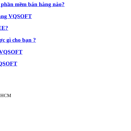
ọn phần mềm bán hàng nào?
 hàng VQSOFT
EE?
c gì cho bạn ?
ềm VQSOFT
VQSOFT
TP.HCM