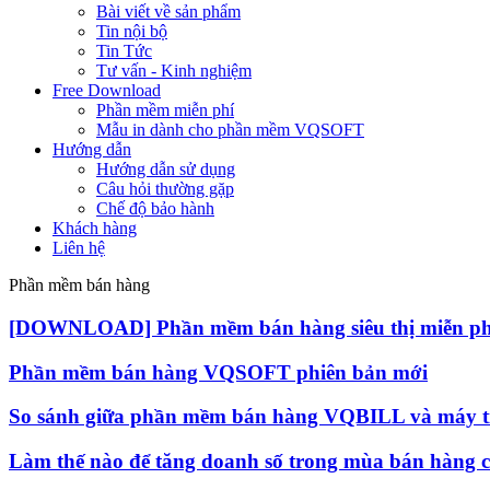
Bài viết về sản phẩm
Tin nội bộ
Tin Tức
Tư vấn - Kinh nghiệm
Free Download
Phần mềm miễn phí
Mẫu in dành cho phần mềm VQSOFT
Hướng dẫn
Hướng dẫn sử dụng
Câu hỏi thường gặp
Chế độ bảo hành
Khách hàng
Liên hệ
Phần mềm bán hàng
[DOWNLOAD] Phần mềm bán hàng siêu thị miễn phí
Phần mềm bán hàng VQSOFT phiên bản mới
So sánh giữa phần mềm bán hàng VQBILL và máy tí
Làm thế nào để tăng doanh số trong mùa bán hàng 