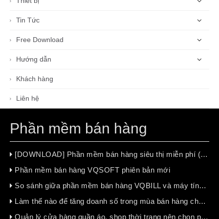
Thiết bị
Tin Tức
Free Download
Hướng dẫn
Khách hàng
Liên hệ
Phần mềm bán hàng
[DOWNLOAD] Phần mềm bán hàng siêu thị miễn phí (free 100%)
Phần mềm bán hàng VQSOFT phiên bản mới
So sánh giữa phần mềm bán hàng VQBILL và máy tính tiền chuyên dụng
Làm thế nào để tăng doanh số trong mùa bán hàng chậm ?
Quản lý cửa hàng quần áo, shop thời trang nên chọn phần mềm bán hàng nào?