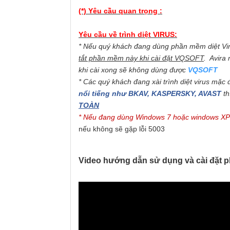
(*) Yêu cầu quan trọng :
Yêu cầu về trình diệt VIRUS:
* N
ế
u quý khách đang dùng ph
ầ
n m
ề
m di
ệ
t V
t
ắ
t ph
ầ
n m
ề
m này khi cài đ
ặ
t VQSOFT
. Avira 
khi cài xong sẽ không dùng được
VQSOFT
* Các quý khách đang xài trình di
ệ
t virus m
ặ
c 
n
ổ
i ti
ế
ng như BKAV, KASPERSKY, AVAST
th
TOÀN
* Nếu đang dùng Windows 7 hoặc windows XP 
nếu không sẽ gặp lỗi 5003
Video hướng dẫn sử dụng và cài đặt