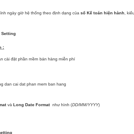
hỉnh ngày giờ hệ thống theo định dạng của
sổ Kế toán hiện hành
, kiể
 Setting
 :
rmat
và
Long Date Format
như hình (
DD/MM/YYYY
)
etting