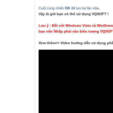
Cuối cùng nhấn
OK
để lưu lại lần nữa.
Vậy là giờ bạn có thể sử dụng VQSOFT !
Lưu ý : Đối với Windows Vista và WinDows 
bạn nên Nhấp phải vào biểu tượng VQSOFT
Xem thêm>>
Video hướng dẫn sử dụng phầ