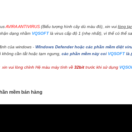
irus
AVIRA ANTIVIRUS
(Bi
ể
u tư
ợ
ng hình cây dù màu đ
ỏ
), xin vui
lòng t
ạ
nh
ậ
n d
ạn
g nh
ầ
m
VQSOFT
là virus c
ấ
p đ
ộ
1 (nh
ẹ
nh
ấ
t), vì thế có thể s
đ
ị
nh c
ủa
windows -
WIndows Defender ho
ặ
c các ph
ầ
n m
ề
m di
ệ
t vir
ì không c
ầ
n t
ắ
t ho
ặ
c t
ạm
ngưng,
các ph
ầ
n m
ề
m này coi
VQSOFT
là
xin vui lòng chỉnh Hệ màu máy tính về
32bit
trước khi sử dụng
VQSO
 phần mềm bán hàng