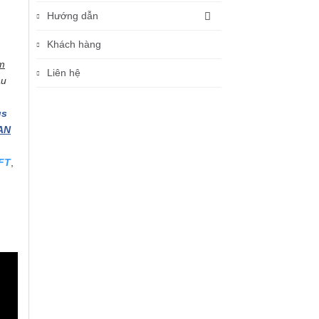
Hướng dẫn
Khách hàng
m
Liên hệ
au
us
AN
FT
,